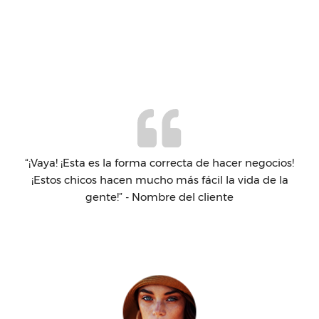
cios!
“¡Vaya! ¡Esta es la forma correcta de hacer negocios!
“¡Va
e la
¡Estos chicos hacen mucho más fácil la vida de la
¡Es
gente!” - Nombre del cliente